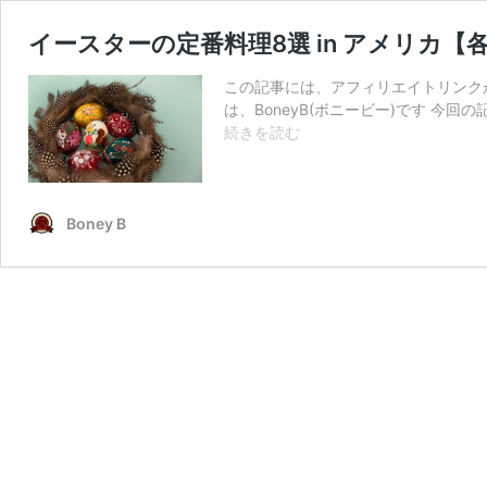
イースターの定番料理8選 in アメリカ
この記事には、アフィリエイトリンク
は、BoneyB(ボニービー)です 今
イ
続きを読む
ー
ス
タ
ー
Boney B
の
定
番
料
理
8
選
in
ア
メ
リ